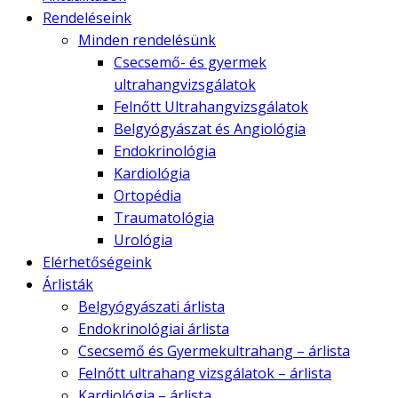
Rendeléseink
Minden rendelésünk
Csecsemő- és gyermek
ultrahangvizsgálatok
Felnőtt Ultrahangvizsgálatok
Belgyógyászat és Angiológia
Endokrinológia
Kardiológia
Ortopédia
Traumatológia
Urológia
Elérhetőségeink
Árlisták
Belgyógyászati árlista
Endokrinológiai árlista
Csecsemő és Gyermekultrahang – árlista
Felnőtt ultrahang vizsgálatok – árlista
Kardiológia – árlista