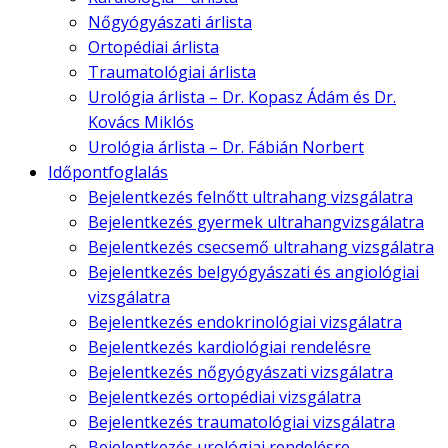
Nőgyógyászati árlista
Ortopédiai árlista
Traumatológiai árlista
Urológia árlista – Dr. Kopasz Ádám és Dr.
Kovács Miklós
Urológia árlista – Dr. Fábián Norbert
Időpontfoglalás
Bejelentkezés felnőtt ultrahang vizsgálatra
Bejelentkezés gyermek ultrahangvizsgálatra
Bejelentkezés csecsemő ultrahang vizsgálatra
Bejelentkezés belgyógyászati és angiológiai
vizsgálatra
Bejelentkezés endokrinológiai vizsgálatra
Bejelentkezés kardiológiai rendelésre
Bejelentkezés nőgyógyászati vizsgálatra
Bejelentkezés ortopédiai vizsgálatra
Bejelentkezés traumatológiai vizsgálatra
Bejelentkezés urológiai rendelésre