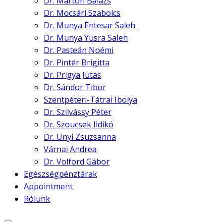
Dr. Marton Balázs
Dr. Mocsári Szabolcs
Dr. Munya Entesar Saleh
Dr. Munya Yusra Saleh
Dr. Pasteán Noémi
Dr. Pintér Brigitta
Dr. Prigya Jutas
Dr. Sándor Tibor
Szentpéteri-Tátrai Ibolya
Dr. Szilvássy Péter
Dr. Szoucsek Ildikó
Dr. Unyi Zsuzsanna
Várnai Andrea
Dr. Volford Gábor
Egészségpénztárak
Appointment
Rólunk