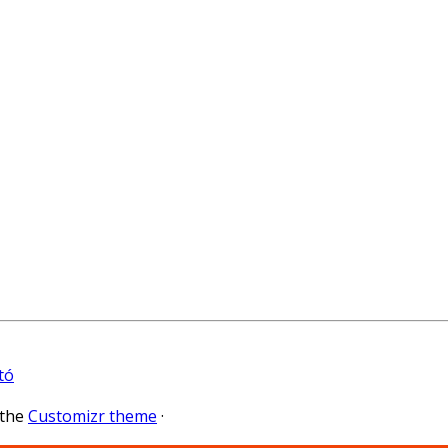
tó
 the
Customizr theme
·