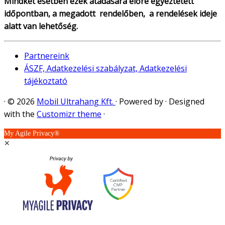
Mindkét esetben ezek átadására előre egyeztetett
időpontban, a megadott rendelőben, a rendelések ideje
alatt van lehetőség.
Partnereink
ÁSZF, Adatkezelési szabályzat, Adatkezelési
tájékoztató
·
© 2026
Mobil Ultrahang Kft.
·
Powered by
·
Designed
with the
Customizr theme
·
My Agile Privacy®
✕