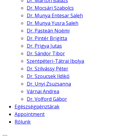
Dr. Marton Balázs
Dr. Mocsári Szabolcs
Dr. Munya Entesar Saleh
Dr. Munya Yusra Saleh
Dr. Pasteán Noémi
Dr. Pintér Brigitta
Dr. Prigya Jutas
Dr. Sándor Tibor
Szentpéteri-Tátrai Ibolya
Dr. Szilvássy Péter
Dr. Szoucsek Ildikó
Dr. Unyi Zsuzsanna
Várnai Andrea
Dr. Volford Gábor
Egészségpénztárak
Appointment
Rólunk