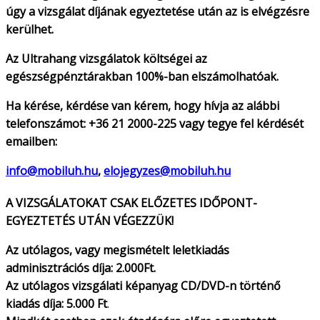
úgy a vizsgálat díjának egyeztetése után az is elvégzésre
kerülhet.
Az Ultrahang vizsgálatok költségei az
egészségpénztárakban 100%-ban elszámolhatóak.
Ha kérése, kérdése van kérem, hogy hívja az alábbi
telefonszámot: +36 21 2000-225 vagy tegye fel kérdését
emailben:
info@mobiluh.hu
,
elojegyzes@mobiluh.hu
A VIZSGÁLATOKAT CSAK ELŐZETES IDŐPONT-
EGYEZTETÉS UTÁN VÉGEZZÜK!
Az utólagos, vagy megismételt leletkiadás
adminisztrációs díja: 2.000Ft.
Az utólagos vizsgálati képanyag CD/DVD-n történő
kiadás díja: 5.000 Ft
.