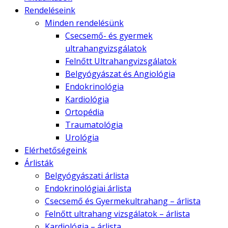
Rendeléseink
Minden rendelésünk
Csecsemő- és gyermek
ultrahangvizsgálatok
Felnőtt Ultrahangvizsgálatok
Belgyógyászat és Angiológia
Endokrinológia
Kardiológia
Ortopédia
Traumatológia
Urológia
Elérhetőségeink
Árlisták
Belgyógyászati árlista
Endokrinológiai árlista
Csecsemő és Gyermekultrahang – árlista
Felnőtt ultrahang vizsgálatok – árlista
Kardiológia – árlista