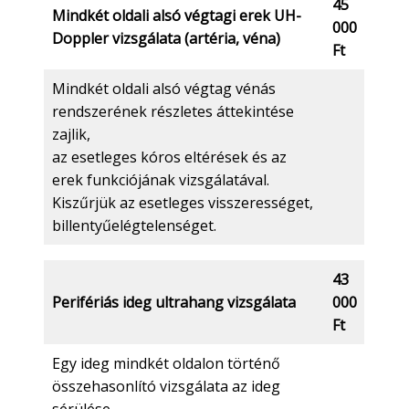
45
Mindkét oldali alsó végtagi erek UH-
000
Doppler vizsgálata (artéria, véna)
Ft
Mindkét oldali alsó végtag vénás
rendszerének részletes áttekintése
zajlik,
az esetleges kóros eltérések és az
erek funkciójának vizsgálatával.
Kiszűrjük az esetleges visszerességet,
billentyűelégtelenséget.
43
Perifériás ideg ultrahang vizsgálata
000
Ft
Egy ideg mindkét oldalon történő
összehasonlító vizsgálata az ideg
sérülése,