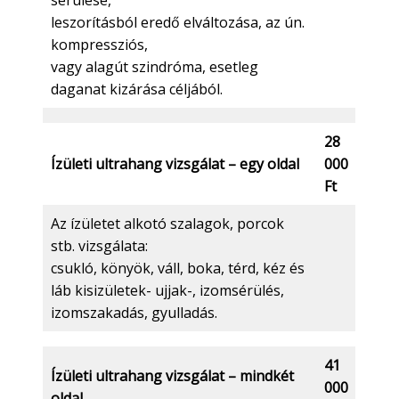
leszorításból eredő elváltozása, az ún.
kompressziós,
vagy alagút szindróma, esetleg
daganat kizárása céljából.
28
Ízületi ultrahang vizsgálat – egy oldal
000
Ft
Az ízületet alkotó szalagok, porcok
stb. vizsgálata:
csukló, könyök, váll, boka, térd, kéz és
láb kisizületek- ujjak-, izomsérülés,
izomszakadás, gyulladás.
41
Ízületi ultrahang vizsgálat – mindkét
000
oldal