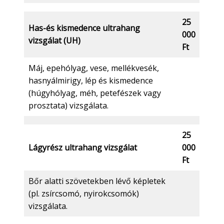
25
Has-és kismedence ultrahang
000
vizsgálat (UH)
Ft
Máj, epehólyag, vese, mellékvesék,
hasnyálmirigy, lép és kismedence
(húgyhólyag, méh, petefészek vagy
prosztata) vizsgálata.
25
Lágyrész ultrahang vizsgálat
000
Ft
Bőr alatti szövetekben lévő képletek
(pl. zsírcsomó, nyirokcsomók)
vizsgálata.