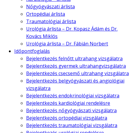
Nőgyógyászati árlista
Ortopédiai árlista
Traumatológiai árlista
Urológia árlista – Dr. Kopasz Ádám és Dr.
Kovács Miklós
Urológia árlista – Dr. Fábián Norbert
Időpontfoglalás
Bejelentkezés felnőtt ultrahang vizsgálatra
Bejelentkezés gyermek ultrahangvizsgálatra
Bejelentkezés csecsemő ultrahang vizsgálatra
Bejelentkezés belgyógyászati és angiológiai
vizsgálatra
Bejelentkezés endokrinológiai vizsgálatra
Bejelentkezés kardiológiai rendelésre
Bejelentkezés nőgyógyászati vizsgálatra
Bejelentkezés ortopédiai vizsgálatra
Bejelentkezés traumatológiai vizsgálatra
Bejelentkezés urológiai rendelésre