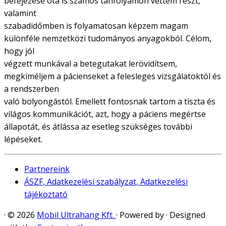
befejezése óta is számos tanfolyamon vettem részt,
valamint
szabadidőmben is folyamatosan képzem magam
különféle nemzetközi tudományos anyagokból. Célom,
hogy jól
végzett munkával a betegutakat lerövidítsem,
megkíméljem a pácienseket a felesleges vizsgálatoktól és
a rendszerben
való bolyongástól. Emellett fontosnak tartom a tiszta és
világos kommunikációt, azt, hogy a páciens megértse
állapotát, és átlássa az esetleg szükséges további
lépéseket.
Partnereink
ÁSZF, Adatkezelési szabályzat, Adatkezelési
tájékoztató
·
© 2026
Mobil Ultrahang Kft.
·
Powered by
·
Designed