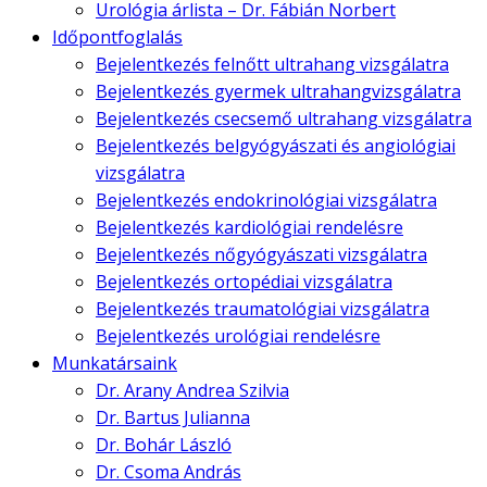
Urológia árlista – Dr. Fábián Norbert
Időpontfoglalás
Bejelentkezés felnőtt ultrahang vizsgálatra
Bejelentkezés gyermek ultrahangvizsgálatra
Bejelentkezés csecsemő ultrahang vizsgálatra
Bejelentkezés belgyógyászati és angiológiai
vizsgálatra
Bejelentkezés endokrinológiai vizsgálatra
Bejelentkezés kardiológiai rendelésre
Bejelentkezés nőgyógyászati vizsgálatra
Bejelentkezés ortopédiai vizsgálatra
Bejelentkezés traumatológiai vizsgálatra
Bejelentkezés urológiai rendelésre
Munkatársaink
Dr. Arany Andrea Szilvia
Dr. Bartus Julianna
Dr. Bohár László
Dr. Csoma András