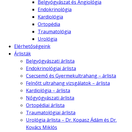
Belgyógyászat és Angiológia
Endokrinológia
Kardiológia
Ortopédia
Traumatológia
Urológia
Elérhetőségeink
Árlisták
Belgyógyászati árlista
Endokrinológiai árlista
Csecsemő és Gyermekultrahang – árlista
Felnőtt ultrahang vizsgálatok – árlista
Kardiológia – árlista
Nőgyógyászati árlista
Ortopédiai árlista
Traumatológiai árlista
Urológia árlista – Dr. Kopasz Ádám és Dr.
Kovács Miklós