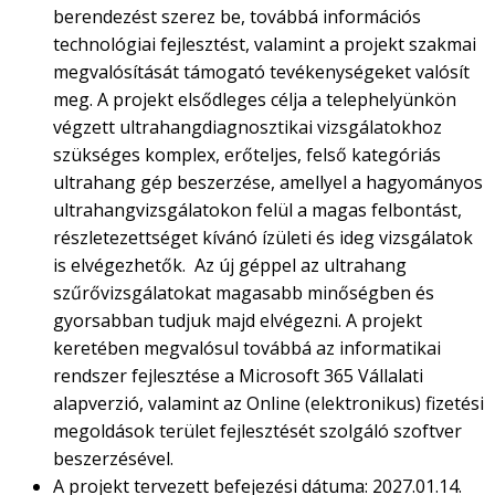
berendezést szerez be, továbbá információs
technológiai fejlesztést, valamint a projekt szakmai
megvalósítását támogató tevékenységeket valósít
meg. A projekt elsődleges célja a telephelyünkön
végzett ultrahangdiagnosztikai vizsgálatokhoz
szükséges komplex, erőteljes, felső kategóriás
ultrahang gép beszerzése, amellyel a hagyományos
ultrahangvizsgálatokon felül a magas felbontást,
részletezettséget kívánó ízületi és ideg vizsgálatok
is elvégezhetők. Az új géppel az ultrahang
szűrővizsgálatokat magasabb minőségben és
gyorsabban tudjuk majd elvégezni. A projekt
keretében megvalósul továbbá az informatikai
rendszer fejlesztése a Microsoft 365 Vállalati
alapverzió, valamint az Online (elektronikus) fizetési
megoldások terület fejlesztését szolgáló szoftver
beszerzésével.
A projekt tervezett befejezési dátuma: 2027.01.14.