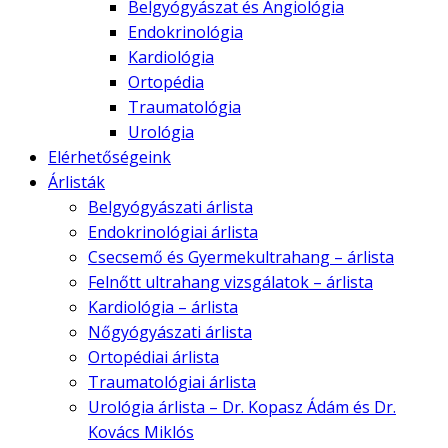
Belgyógyászat és Angiológia
Endokrinológia
Kardiológia
Ortopédia
Traumatológia
Urológia
Elérhetőségeink
Árlisták
Belgyógyászati árlista
Endokrinológiai árlista
Csecsemő és Gyermekultrahang – árlista
Felnőtt ultrahang vizsgálatok – árlista
Kardiológia – árlista
Nőgyógyászati árlista
Ortopédiai árlista
Traumatológiai árlista
Urológia árlista – Dr. Kopasz Ádám és Dr.
Kovács Miklós