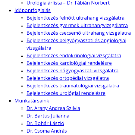
Urológia árlista – Dr. Fábián Norbert
Időpontfoglalás
Bejelentkezés felnőtt ultrahang vizsgálatra
Bejelentkezés gyermek ultrahangvizsgálatra
Bejelentkezés csecsemő ultrahang vizsgálatra
Bejelentkezés belgyógyászati és angiológiai
vizsgálatra
Bejelentkezés endokrinológiai vizsgálatra
Bejelentkezés kardiológiai rendelésre
Bejelentkezés nőgyógyászati vizsgálatra
Bejelentkezés ortopédiai vizsgálatra
Bejelentkezés traumatológiai vizsgálatra
Bejelentkezés urológiai rendelésre
Munkatársaink
Dr. Arany Andrea Szilvia
Dr. Bartus Julianna
Dr. Bohár László
Dr. Csoma András